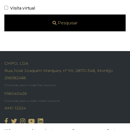
Visita virtual
Pesquisar
CHPO, LDA
Rua José Joaquim Marques, nº 90, 2870-348, Montijo
216082466
Chamada para a rede fixa nacional
918040426
Chamada para a rede móvel nacional
AMI: 12224