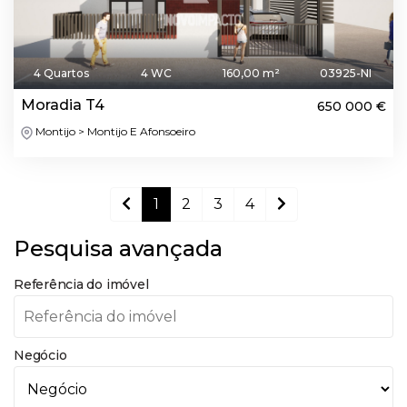
4 Quartos
4 WC
160,00 m²
03925-NI
Moradia T4
650 000 €
Montijo > Montijo E Afonsoeiro
1
2
3
4
Pesquisa avançada
Referência do imóvel
Negócio