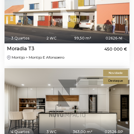
3 Quartos
2 WC
99,50 m²
02626-NI
Moradia T3
450 000 €
Montijo > Montijo E Afonsoeiro
Novidade
Destaque
4 Quartos
3 WC
363,00 m²
02526-RP