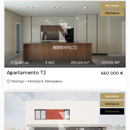
Novidade
Destaque
2 Quartos
3 WC
210,00 m²
00925-RP
Apartamento T2
660 000 €
Montijo > Montijo E Afonsoeiro
Novidade
Destaque
Exclusivo