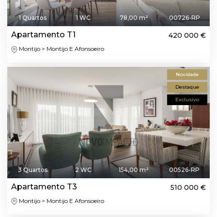
1 Quartos
1 WC
78,00 m²
00726-RP
Apartamento T1
420 000 €
Montijo > Montijo E Afonsoeiro
Novidade
Destaque
Exclusivo
3 Quartos
2 WC
154,00 m²
00526-RP
Apartamento T3
510 000 €
Montijo > Montijo E Afonsoeiro