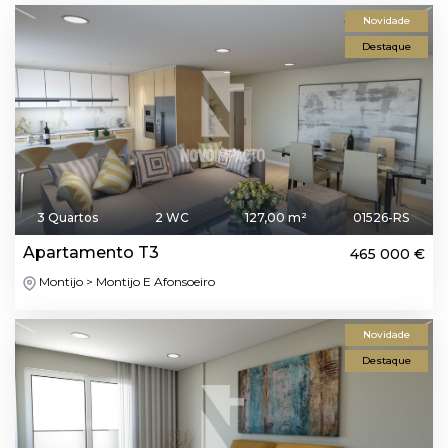
Novidade
Destaque
3 Quartos
2 WC
127,00 m²
01526-RS
Apartamento T3
465 000 €
Montijo > Montijo E Afonsoeiro
Novidade
Destaque