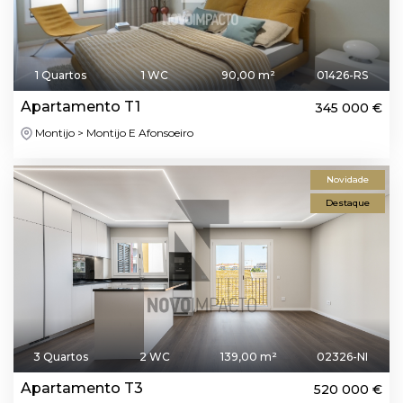
1 Quartos
1 WC
90,00 m²
01426-RS
Apartamento T1
345 000 €
Montijo > Montijo E Afonsoeiro
Novidade
Destaque
3 Quartos
2 WC
139,00 m²
02326-NI
Apartamento T3
520 000 €