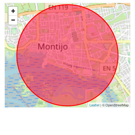
+
−
Leaflet
| © OpenStreetMap