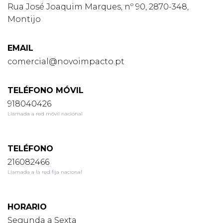
Rua José Joaquim Marques, nº 90, 2870-348,
Montijo
EMAIL
comercial@novoimpacto.pt
TELÉFONO MÓVIL
918040426
Llamada a red móvil nacional
TELÉFONO
216082466
Llamada a la red fija nacional
HORARIO
Segunda a Sexta