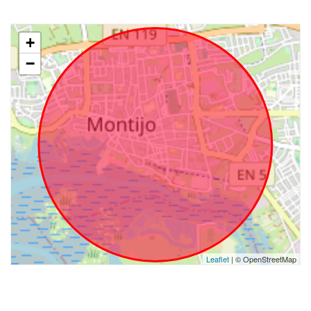
+
−
Leaflet
| © OpenStreetMap