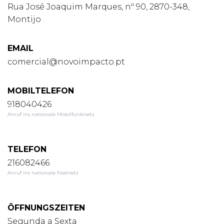
Rua José Joaquim Marques, nº 90, 2870-348,
Montijo
EMAIL
comercial@novoimpacto.pt
MOBILTELEFON
918040426
Anruf ins nationale Mobilfunknetz
TELEFON
216082466
Anruf ins nationale Festnetz
ÖFFNUNGSZEITEN
Segunda a Sexta